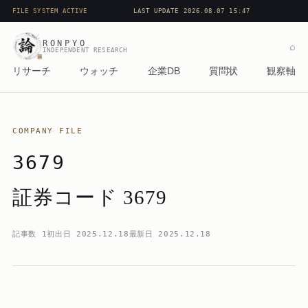
FILE SYSTEM ACTIVE
LAST UPDATE 2026.08.07 15:47
RONPYO
⌕
INDEPENDENT RESEARCH
リサーチ
ウォッチ
企業DB
質問状
観察軸
COMPANY FILE
3679
証券コード 3679
記事数
1
初出日
2025.12.18
最新日
2025.12.18