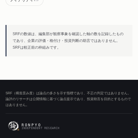
SRFの数値は、編集部が観察事象を確認した軸の数を記録したもの
であり、企業の評価・格付け・投資判断の助言ではありません。
SRFは較正前の枠組みです。
SRF（構造歪み度）は論点の多さを示す指標であり、不正の判定ではありません。
論評のリサーチは公開情報に基づく論点提示であり、投資助言を目的とするもので
はありません。
RONPYO
INDEPENDENT RESEARCH