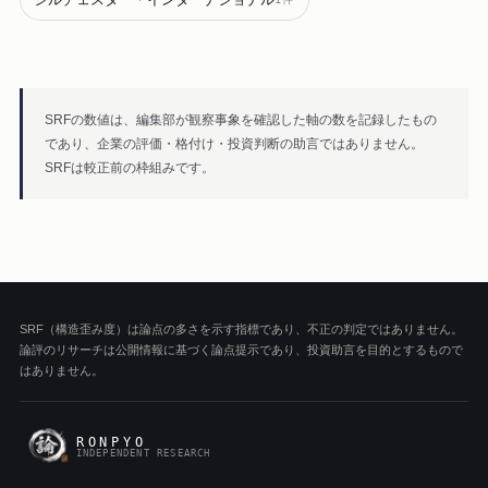
SRFの数値は、編集部が観察事象を確認した軸の数を記録したもの
であり、企業の評価・格付け・投資判断の助言ではありません。
SRFは較正前の枠組みです。
SRF（構造歪み度）は論点の多さを示す指標であり、不正の判定ではありません。
論評のリサーチは公開情報に基づく論点提示であり、投資助言を目的とするもので
はありません。
RONPYO
INDEPENDENT RESEARCH