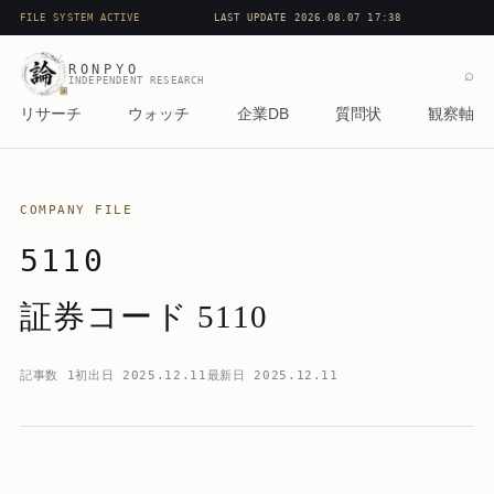
FILE SYSTEM ACTIVE
LAST UPDATE 2026.08.07 17:38
RONPYO
⌕
INDEPENDENT RESEARCH
リサーチ
ウォッチ
企業DB
質問状
観察軸
COMPANY FILE
5110
証券コード 5110
記事数
1
初出日
2025.12.11
最新日
2025.12.11