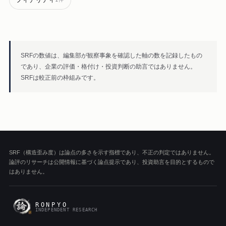
SRFの数値は、編集部が観察事象を確認した軸の数を記録したもの
であり、企業の評価・格付け・投資判断の助言ではありません。
SRFは較正前の枠組みです。
SRF（構造歪み度）は論点の多さを示す指標であり、不正の判定ではありません。
論評のリサーチは公開情報に基づく論点提示であり、投資助言を目的とするもので
はありません。
RONPYO
INDEPENDENT RESEARCH