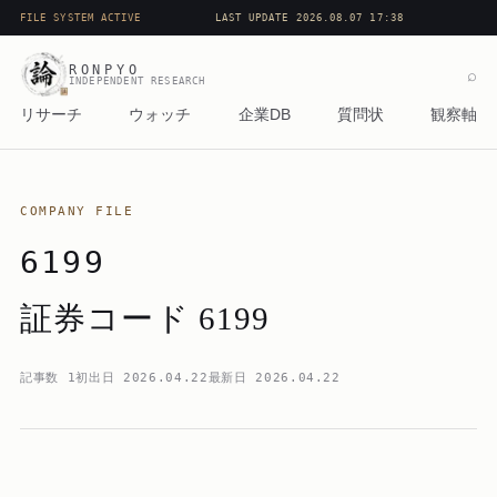
FILE SYSTEM ACTIVE
LAST UPDATE 2026.08.07 17:38
RONPYO
⌕
INDEPENDENT RESEARCH
リサーチ
ウォッチ
企業DB
質問状
観察軸
COMPANY FILE
6199
証券コード 6199
記事数
1
初出日
2026.04.22
最新日
2026.04.22