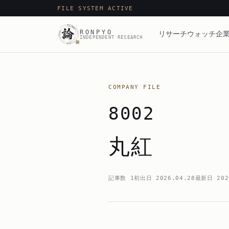
FILE SYSTEM ACTIVE
RONPYO
リサーチ
ウォッチ
企業
INDEPENDENT RESEARCH
COMPANY FILE
8002
丸紅
記事数
1
初出日
2026.04.28
最新日
202