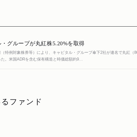
・グループが丸紅株5.20%を取得
（特例対象株券等）により、キャピタル・グループ傘下2社が連名で丸紅（800
た。米国ADRを含む保有構造と時価総額約9…
いるファンド