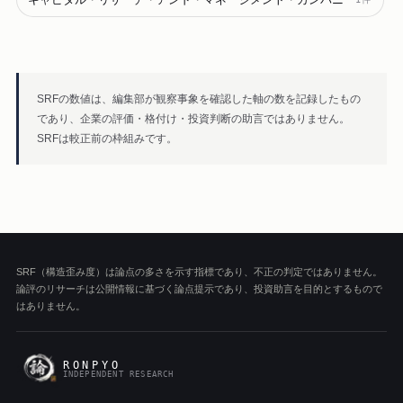
SRFの数値は、編集部が観察事象を確認した軸の数を記録したもの
であり、企業の評価・格付け・投資判断の助言ではありません。
SRFは較正前の枠組みです。
SRF（構造歪み度）は論点の多さを示す指標であり、不正の判定ではありません。
論評のリサーチは公開情報に基づく論点提示であり、投資助言を目的とするもので
はありません。
RONPYO
INDEPENDENT RESEARCH