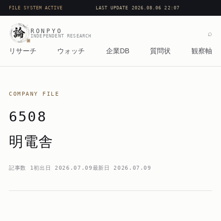
FILE SYSTEM ACTIVE
LAST UPDATE 2026.08.06 22:07
RONPYO
⌕
INDEPENDENT RESEARCH
リサーチ
ウォッチ
企業DB
質問状
観察軸
COMPANY FILE
6508
明電舎
記事数
1
初出日
2026.07.09
最新日
2026.07.09