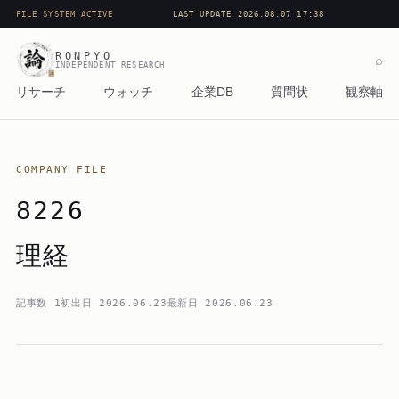
FILE SYSTEM ACTIVE
LAST UPDATE 2026.08.07 17:38
RONPYO
⌕
INDEPENDENT RESEARCH
リサーチ
ウォッチ
企業DB
質問状
観察軸
COMPANY FILE
8226
理経
記事数
1
初出日
2026.06.23
最新日
2026.06.23