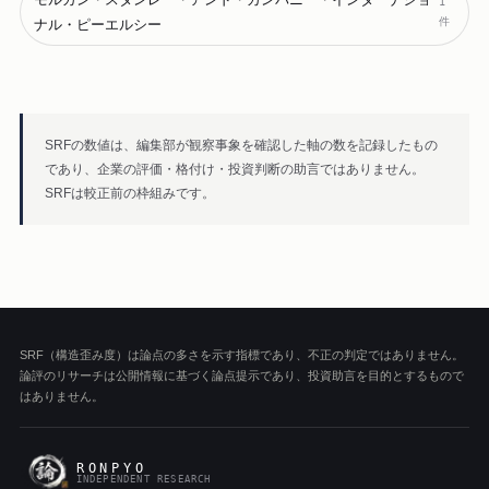
1
件
ナル・ピーエルシー
SRFの数値は、編集部が観察事象を確認した軸の数を記録したもの
であり、企業の評価・格付け・投資判断の助言ではありません。
SRFは較正前の枠組みです。
SRF（構造歪み度）は論点の多さを示す指標であり、不正の判定ではありません。
論評のリサーチは公開情報に基づく論点提示であり、投資助言を目的とするもので
はありません。
RONPYO
INDEPENDENT RESEARCH